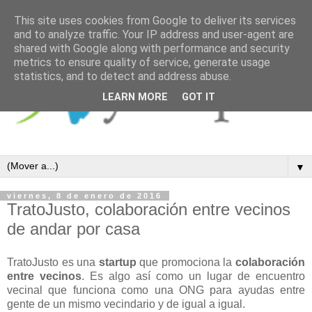
This site uses cookies from Google to deliver its services
and to analyze traffic. Your IP address and user-agent are
shared with Google along with performance and security
metrics to ensure quality of service, generate usage
statistics, and to detect and address abuse.
LEARN MORE
GOT IT
▼
viernes, 8 de enero de 2016
TratoJusto, colaboración entre vecinos
de andar por casa
TratoJusto es una
startup
que promociona la
colaboración
entre vecinos
. Es algo así como un lugar de encuentro
vecinal que funciona como una ONG para ayudas entre
gente de un mismo vecindario y de igual a igual.