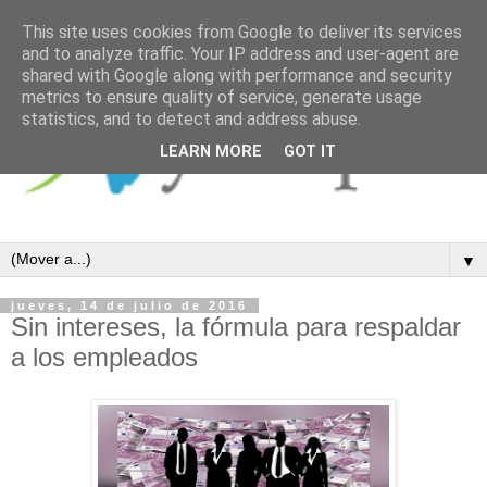
This site uses cookies from Google to deliver its services
and to analyze traffic. Your IP address and user-agent are
shared with Google along with performance and security
metrics to ensure quality of service, generate usage
statistics, and to detect and address abuse.
LEARN MORE
GOT IT
▼
jueves, 14 de julio de 2016
Sin intereses, la fórmula para respaldar
a los empleados