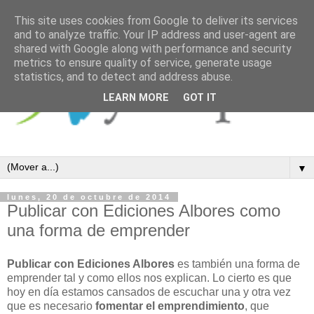
This site uses cookies from Google to deliver its services
and to analyze traffic. Your IP address and user-agent are
shared with Google along with performance and security
metrics to ensure quality of service, generate usage
statistics, and to detect and address abuse.
LEARN MORE
GOT IT
▼
lunes, 20 de octubre de 2014
Publicar con Ediciones Albores como
una forma de emprender
Publicar con Ediciones Albores
es también una forma de
emprender tal y como ellos nos explican. Lo cierto es que
hoy en día estamos cansados de escuchar una y otra vez
que es necesario
fomentar el emprendimiento
, que